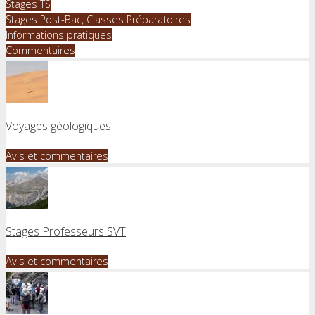
Stages TS
Stages Post-Bac, Classes Préparatoires
Informations pratiques
Commentaires
Voyages géologiques
Avis et commentaires
Stages Professeurs SVT
Avis et commentaires